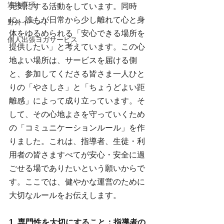
連絡事項
元気にする活動をしています。同時
に、誰もが日常から少し離れて心と身
野外イベント
体をゆるめられる「安心できる場所を
個人出張ヨガサービス
提供したい」と考えています。この心
地よい場所は、サービスを届ける側
と、参加してくださる皆さま一人ひと
りの「やさしさ」と「ちょうどよい距
離感」によって成り立っています。そ
して、その心地よさを守っていくため
の「コミュニケーションルール」を作
りました。これは、指導者、生徒・利
用者の皆さますべてが安心・安全に過
ごせる場でありたいという願いからで
す。ここでは、健やかな運営のために
大切なルールをお伝えします。
1. 専門性を大切にすること：指導者の