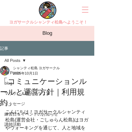
ヨガサークルシャンティ松島へようこそ！
Blog
記事
All Posts
シャンティ松島 ヨガサークル
All Posts
2025年10月1日
「コミュニケーションル
blog
ールと運営方針｜利用規
マラソン＆親子マラソン
約」
メッセージ
こんにちは！ヨガサークルシャンティ
練習日＆イベントのお知らせ
松島(運営会社・ごしゅらん松島)はヨガ
講師活動
やウォーキングを通じて、人と地域を