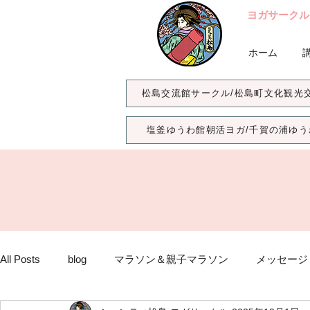
ヨガサークル
ホーム
松島交流館サークル/松島町文化観光
塩釜ゆうわ館朝活ヨガ/千賀の浦ゆう
All Posts
blog
マラソン＆親子マラソン
メッセージ