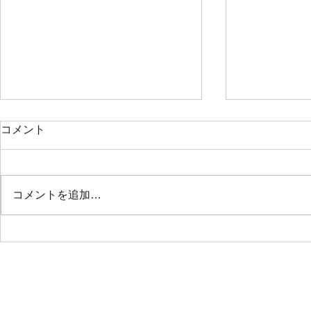
コメント
コメントを追加…
2025年💕野外チャリティヨガ
🧘‍♀️ 塩
送金報告と野外チャリティヨ
参加の皆様へ 
ガ終了のお知らせ