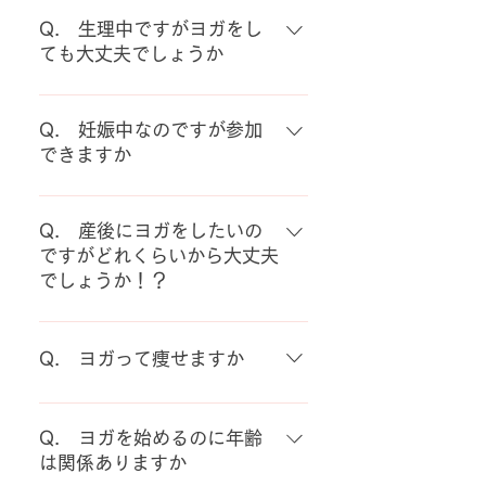
A. 昔々インドでは宗教的なもの
としてヨガが行われてきた歴史は
Q. 生理中ですがヨガをし
あるそうですが、現在の日本で一
ても大丈夫でしょうか
般的に行われているヨガは宗教と
A. 生理中にヨガをやってはいけ
無関係です。 私自身は特定の宗教
ないということはないのですが、
Q. 妊娠中なのですが参加
は持っていませんが、自然に対す
その時のご自身の体調に合わせて
できますか
る感謝や神様や仏様への信仰心は
判断してください。 参加する場合
ヨガを通じて育っているように思
A. 申し訳ございません、マタニ
は、いつもよりも、さらにゆっく
います。
ティのクラスは行っておりません
Q. 産後にヨガをしたいの
りとした動きと、自身の観察を忘
でした。 マタニティヨガの先生を
ですがどれくらいから大丈夫
れないようにしてください。
ご紹介することは可能です。
でしょうか！？
A. 産後の検診で先生から運動し
てもOKと言われたら可能です。
Q. ヨガって痩せますか
ただし60分間、フルに動こうとは
思わず、まずは呼吸を整えるとこ
A. ヨガをすると、自分の身体の
ろからスタートしてください。 帝
状態がよくわかるようになるの
Q. ヨガを始めるのに年齢
王切開の方は、おなかの傷口の状
で、食べ物に気をつけるようにな
は関係ありますか
態もありますし、ポーズによって