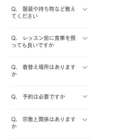
A. はい、男女混合クラスがあり
ます。
ますのでそちらをご予約くださ
Q. 服装や持ち物など教え
い。 男性が参加できるイベントも
てください
ありますので、気軽にお問合せく
A. 服装は、Tシャツやハーフパ
ださい。
ンツまたはジャージなど、動きや
Q. レッスン前に食事を摂
すいものを着用してください。 ヨ
っても良いですか
ガは裸足で行うので、あらかじめ
A. もし食事を摂るのであればレ
ストッキングやタイツ類などは、
ッスンの2時間前までに済ませる
Q. 着替え場所はあります
脱いでいらしてください。 ヨガマ
ようにしてください。 ヨガに限ら
か
ットがあればヨガマットを、なけ
ず運動前に食事をし、消化しない
れば大きめのバスタオルをご持参
A. 更衣室のある施設もあれば、
状態で動くと、気分が悪くなる場
ください。 途中で水分補給をしま
更衣室のない施設もあります。 な
合もあります。 2時間を切ってし
Q. 予約は必要ですか
すのでドリンク（水、お茶、スポ
い施設の場合、室内で着替える
まい、どうしても何か口にしたい
ーツドリンクなど）をご用意くだ
か、化粧室で着替える方もいらっ
A. はじめて参加する場合や、1
場合は、ジュースやスープ、エナ
さい。
しゃいます。 お着替えの必要な方
ヶ月以上お休みをしていて、久し
ジージェルなどで補給してくださ
Q. 宗教と関係はあります
は、ご予約の際にご確認くださ
ぶりに参加する場合は、かならず
い。
か
い。
予約をお願いします。