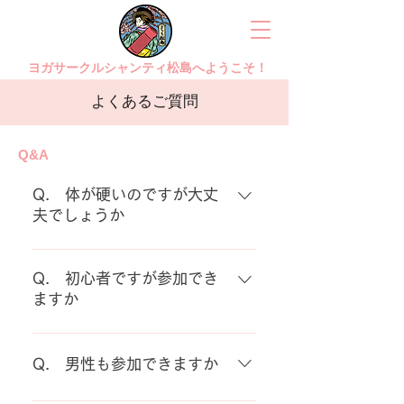
ヨガサークルシャンティ松島へようこそ！
よくあるご質問
Q&A
Q. 体が硬いのですが大丈
夫でしょうか
A. はい、大丈夫です。 私もヨガ
を始めた頃は、非常に硬かったの
Q. 初心者ですが参加でき
ですが、続けるうちに少しずつ柔
ますか
らかくなってきました。少しずつ
A. はい、参加できます。 ヨガは
取り組んで行くことが大切だと思
自分のペースで、取り組むことが
います。
Q. 男性も参加できますか
できますし、通われ始めた初心者
の方もマイペースで取り組んでい