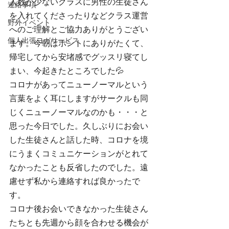
人数が少ないクラスに男性の生徒さん
連絡事項
を入れてくださったりなどクラス運営
野外イベント
へのご理解とご協力ありがとうござい
個人出張ヨガサービス
ます。今朝はホントにありがたくて、
帰宅してから安堵感でグッスリ寝てし
まい、今起きたところでした💦
コロナがあってニューノーマルという
言葉をよく耳にしますがサークルも同
じくニューノーマルなのかも・・・と
思った今日でした。久しぶりにお会い
した生徒さんと話した時、コロナを境
にうまくコミュニケーションがとれて
なかったことも反省したのでした。遠
慮せず私から連絡すれば良かったで
す。
コロナ後お会いできなかった生徒さん
たちとも先週から顔を合わせる機会が