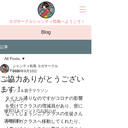
ヨガサークルシャンティ松島へようこそ！
Blog
記事
All Posts
シャンティ松島 ヨガサークル
All Posts
2020年9月10日
ご協力ありがとうござい
blog
ます！
マラソン＆親子マラソン
タイトル通りなのですがコロナの影響
メッセージ
を受けてクラスの増減員があり、密に
練習日＆イベントのお知らせ
なってしまうシニアクラスの生徒さん
講師活動
が朝ヨガクラスへ移動してくれたり、