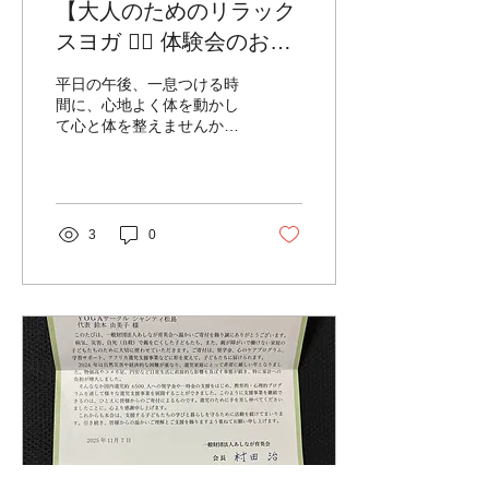
【大人のためのリラック
（ない方は大きめのバスタ
オル） 飲み物 動きやすい
スヨガ 🧘‍♀️ 体験会のお知
服装 ※遠方から走って（ラ
らせ】
ンニング等で）参加される
平日の午後、一息つける時
方には、ヨガマットをお貸
間に、心地よく体を動かし
しします！ お申し込みはこ
て心と体を整えませんか？
ちらのイベントページまで
はじめての方でも無理なく
https://www.shanti-
マイペースに楽しめるヨガ
matsushima.com/event-
の体験会を開催します。 お
details/dai56kai-
仕事の帰り道や夕方のお買
kumamotojishinchari...
い物のついでに、ふらっと
3
0
リフレッシュしに来てくだ
さい。 ✨ こんな方におす
すめです✨ 🧘運動不足を解
消して、健やかな体を作り
たい 🧘肩こりや腰痛を和ら
げ、体をすっきり軽やかに
したい 🧘自分のペースで心
地よく通いたい 🧘ヨガに興
味はあるけれど、ついてい
けるか不安 ヨガサークルシ
ャンティ松島は地域サーク
ルとして2013年から活動し