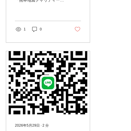
「熊本地震チャリティーヨ
ガ」を開催します。 皆様か
らお預かりした参加費は、
会場費（場所代）を除くす
べての収益を熊本県が開設
している災害義援金窓口へ
1
0
寄付いたします。 ヨガサー
クルシャンティは、これま
で震災遺児支援を13年やっ
てきました。 小さな支援で
すが、今回は熊本地震の復
興のために 遠くの地に思い
を寄せる時間をみんなで過
ごしませんか？ 【イベント
概要】 日時：8月23日
（日）場所 石田沢防災セ
ンター 9:00 集合（準備が
でき次第スタート） 9:45
終了予定 場所：松島町石田
沢防災センター （宮城県宮
城郡松島町松島字石田沢
12-2） ※無料駐車場あり
参加費：ワンコイン 500円
2026年5月29日
∙
2
分
持ち物・服装： ヨガマット