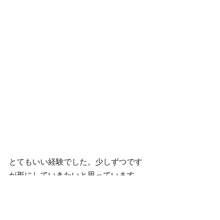
とてもいい経験でした。少しずつです
が形にしていきたいと思っています。
ヨガ＆ジョギングサークル☆シャンテ
ィ松島
御朱走松島（goshurun matsushima)