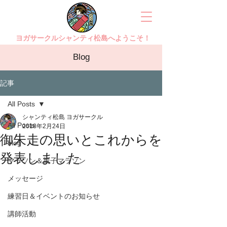
ヨガサークルシャンティ松島へようこそ！
Blog
記事
All Posts
シャンティ松島 ヨガサークル
All Posts
2018年2月24日
御朱走の思いとこれからを
blog
発表しました
マラソン＆親子マラソン
メッセージ
練習日＆イベントのお知らせ
講師活動