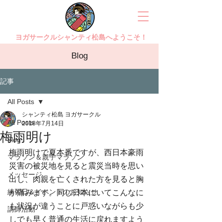
ヨガサークルシャンティ松島へようこそ！
Blog
記事
All Posts
シャンティ松島 ヨガサークル
All Posts
2018年7月14日
梅雨明け
blog
梅雨明けで夏本番ですが、西日本豪雨
マラソン＆親子マラソン
災害の被災地を見ると震災当時を思い
メッセージ
出し、肉親を亡くされた方を見ると胸
練習日＆イベントのお知らせ
が痛みます。同じ日本にいてこんなに
も状況が違うことに戸惑いながらも少
講師活動
しでも早く普通の生活に戻れますよう