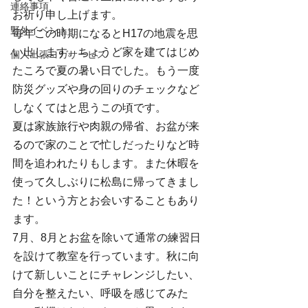
連絡事項
お祈り申し上げます。
野外イベント
毎年この時期になるとH17の地震を思
い出します。ちょうど家を建てはじめ
個人出張ヨガサービス
たころで夏の暑い日でした。もう一度
防災グッズや身の回りのチェックなど
しなくてはと思うこの頃です。
夏は家族旅行や肉親の帰省、お盆が来
るので家のことで忙しだったりなど時
間を追われたりもします。また休暇を
使って久しぶりに松島に帰ってきまし
た！という方とお会いすることもあり
ます。
7月、8月とお盆を除いて通常の練習日
を設けて教室を行っています。秋に向
けて新しいことにチャレンジしたい、
自分を整えたい、呼吸を感じてみた