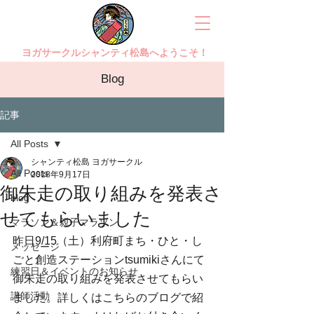
ヨガサークルシャンティ松島へようこそ！
Blog
記事
All Posts
シャンティ松島 ヨガサークル
All Posts
2018年9月17日
御朱走の取り組みを発表さ
blog
せてもらいました
マラソン＆親子マラソン
昨日9/15（土）利府町まち・ひと・し
メッセージ
ごと創造ステーションtsumikiさんにて
練習日＆イベントのお知らせ
御朱走の取り組みを発表させてもらい
講師活動
ました。詳しくはこちらのブログで紹