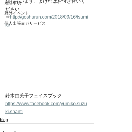
介しています。よければお付き合いく
連絡事項
ださい
野外イベント
⇒
http://goshurun.com/2018/09/16/tsumi
個人出張ヨガサービス
ki/
鈴木由美子フェイスブック　
https://www.facebook.com/yumiko.suzu
ki.shanti
blog