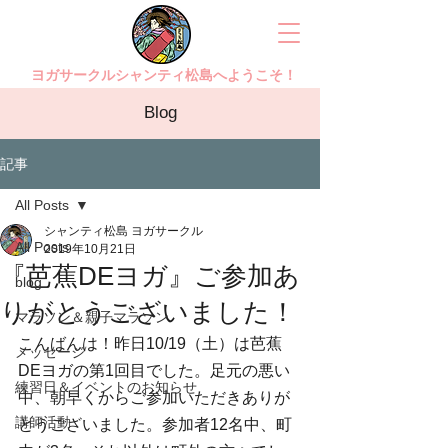
ヨガサークルシャンティ松島へようこそ！
Blog
記事
All Posts
シャンティ松島 ヨガサークル
All Posts
2019年10月21日
『芭蕉DEヨガ』ご参加あ
blog
りがとうございました！
マラソン＆親子マラソン
こんばんは！昨日10/19（土）は芭蕉
メッセージ
DEヨガの第1回目でした。足元の悪い
練習日＆イベントのお知らせ
中、朝早くからご参加いただきありが
講師活動
とうございました。参加者12名中、町