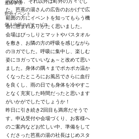
内が3名、それ以外は町外の方々でし
連絡事項
た。芭蕉の湯さんの広告のおかげで広
野外イベント
範囲の方にイベントを知ってもらう機
個人出張ヨガサービス
会に恵まれありがたく思いました。
会場はびっしりとマットやバスタオル
を敷き、お隣の方の呼吸を感じながら
のヨガでした。呼吸に集中し、楽しむ
姿にヨガっていいなぁ～と改めて思い
ました。身体の隅々までポカポカ温か
くなったところにお風呂でさらに血行
を良くし、雨の日でも身体を冷やすこ
となく充実した時間だったと思います
がいかがでしたでしょうか！
昨日に引き続き2回目も満席だそうで
す。申込受付や会場づくり、お客様へ
のご案内などお忙しい中、準備をして
くださった芭蕉の湯の社長はじめスタ