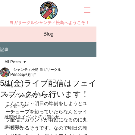
ヨガサークルシャンティ松島へようこそ！
Blog
記事
All Posts
シャンティ松島 ヨガサークル
All Posts
2020年5月1日
5/1(金)ライブ配信はフェイ
blog
スブックから行います！
マラソン＆親子マラソン
こんにちは～明日の準備をしようとユ
メッセージ
ーチューブを触っていたらなんとライ
練習日＆イベントのお知らせ
ブ配信アカウントが有効になるのに丸
講師活動
一日かかるそうです。なので明日の朝