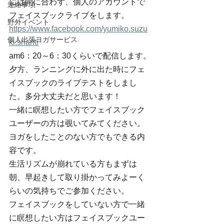
には間に合わず、個人のアカウントで
連絡事項
フェイスブックライブをします。
野外イベント
https://www.facebook.com/yumiko.suzu
個人出張ヨガサービス
ki.shanti
am6：20～6：30くらいで配信します。
夕方、ランニングに外に出た時にフェ
イスブックのライブテストをしまし
た。多分大丈夫だと思います！
一緒に瞑想したい方でフェイスブック
ユーザーの方は覗いてみてください。
ヨガをしたことのない方でもできる内
容です。
生活リズムが崩れている方もまずは
朝、早起きして取り掛かってみよーく
らいの気持ちでご参加ください。
フェイスブックをしていない方で一緒
に瞑想したい方はフェイスブックユー