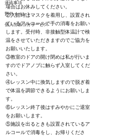
連絡事項
場合はお休みしてください。
野外イベント
②入館時はマスクを着用し、設置され
ているアルコールで手の消毒をお願い
個人出張ヨガサービス
します。受付時、非接触型体温計で検
温をさせていただきますのでご協力を
お願いいたします。
③教室のドアの開け閉めは私が行いま
すのでドアノブに触らず入室してくだ
さい。
④レッスン中に換気しますので脱ぎ着
で体温を調節できるようにお願いしま
す。
⑥レッスン終了後はすみやかにご退室
をお願いします。
⑤施設を出るときも設置されているア
ルコールで消毒をし、お帰りくださ