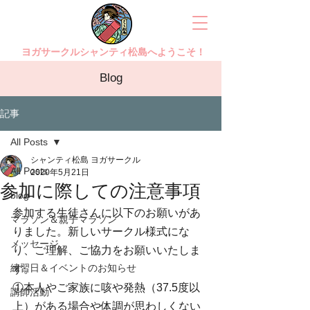
ヨガサークルシャンティ松島へようこそ！
Blog
記事
All Posts
シャンティ松島 ヨガサークル
All Posts
2020年5月21日
参加に際しての注意事項
blog
参加する生徒さんに以下のお願いがあ
マラソン＆親子マラソン
りました。新しいサークル様式にな
メッセージ
り、ご理解、ご協力をお願いいたしま
練習日＆イベントのお知らせ
す。
①本人やご家族に咳や発熱（37.5度以
講師活動
上）がある場合や体調が思わしくない