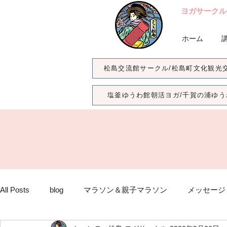
ヨガサークル
ホーム
松島交流館サークル/松島町文化観光
塩釜ゆうわ館朝活ヨガ/千賀の浦ゆう
All Posts
blog
マラソン＆親子マラソン
メッセージ