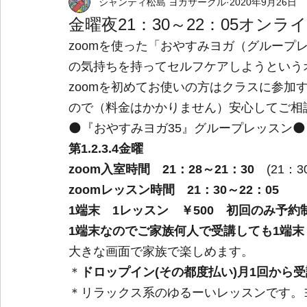
シャンティ松島 ヨガサークル
2020年9月26日
野外イベント
個人出張ヨガサービス
金曜夜21：30～22：05オン
zoomを使った「おやすみヨガ（グループ
の気持ちを持ってセルフケアしようという
zoomを初めてお使いの方はクラスに参加
ので（料金はかかりません）安心してご相
🌑『おやすみヨガ35』グループレッスン🌑
第1.2.3.4金曜　
zoom入室時間　21：28～21：30
　(21
zoomレッスン時間　21：30～22：05　
1端末　1レッスン　￥500　初回のみ予
1端末なのでご家族何人で受講しても1端末￥
大きな画面で家族で楽しめます。
＊
ドロップイン(その都度払い)月1回から受
＊リラックス系のゆるーいレッスンです。