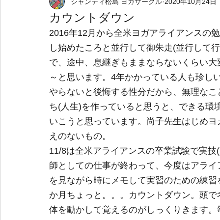
シャンティ松島 ヨガサークル
2020年10月24日
野外イベント
個人出張ヨガサービス
カウントダウン
2016年12月から全米ヨガアライアンス
し始めたころと並行して御朱走(並行して
で、途中、息継ぎもままならないくらい大
～と思います。4年かかっている人も珍し
やらないと後悔する性分だから、無理なこ
ち(人生)を作っていると思うと、できる
いこうと思っています。尚子先生はじめヨ
えのないもの。
11/8は全米アライアンスの卒業試験で実
師としての仕事が終わって、今度はアライ
を見ながら時にメモして実習のための練習
か月ちょっと。。。カウントダウン。頭で
体を動かして覚えるのがしっくりきます。