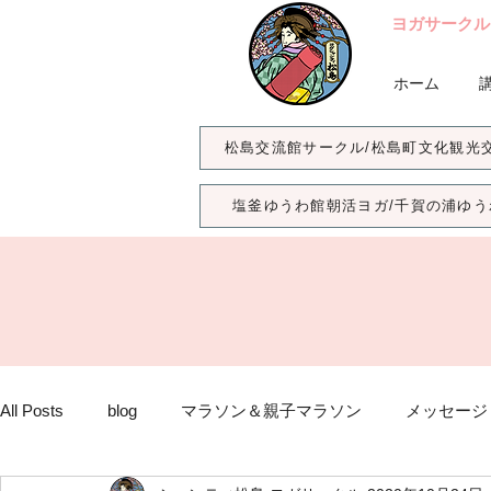
ヨガサークル
ホーム
松島交流館サークル/松島町文化観光
塩釜ゆうわ館朝活ヨガ/千賀の浦ゆう
All Posts
blog
マラソン＆親子マラソン
メッセージ