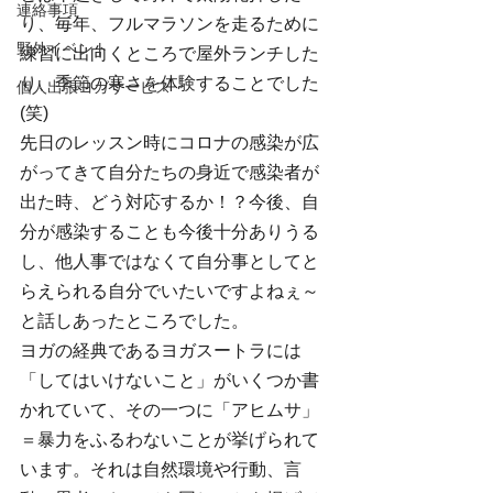
連絡事項
り、毎年、フルマラソンを走るために
野外イベント
練習に出向くところで屋外ランチした
り、季節の寒さを体験することでした
個人出張ヨガサービス
(笑)
先日のレッスン時にコロナの感染が広
がってきて自分たちの身近で感染者が
出た時、どう対応するか！？今後、自
分が感染することも今後十分ありうる
し、他人事ではなくて自分事としてと
らえられる自分でいたいですよねぇ～
と話しあったところでした。
ヨガの経典であるヨガスートラには
「してはいけないこと」がいくつか書
かれていて、その一つに「アヒムサ」
＝暴力をふるわないことが挙げられて
います。それは自然環境や行動、言