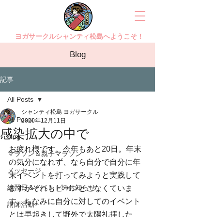
ヨガサークルシャンティ松島へようこそ！
Blog
記事
All Posts
シャンティ松島 ヨガサークル
All Posts
2020年12月11日
感染拡大の中で
blog
お疲れ様です。今年もあと20日。年末
マラソン＆親子マラソン
の気分になれず、なら自分で自分に年
メッセージ
末イベントを打ってみようと実践して
練習日＆イベントのお知らせ
ますがそれもピーンとこなくていま
す。ちなみに自分に対してのイベント
講師活動
とは早起きして野外で太陽礼拝した