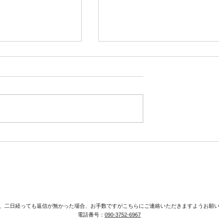
月.11月練習日
9/26(日)46th.野外ヨガは中
です！10/10(日)に変更し
た！
、二日経っても返信が無かった場合、お手数ですがこちらにご連絡いただきますようお願
電話番号：
090-3752-6967