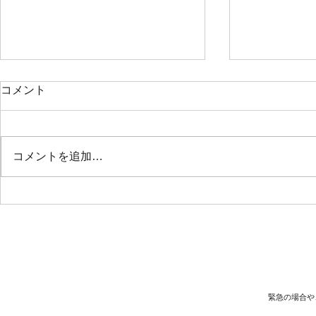
コメント
コメントを追加…
2021年10
第5回オンラインヨガマラソ
ン『朝ヨガ』 2021年12月30
日(木) ～2022年1月2日
(日)am6：30ー07:05
緊急の場合や