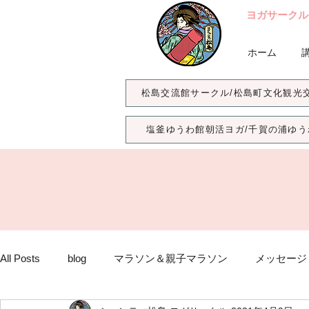
ヨガサークル
ホーム
松島交流館サークル/松島町文化観光
塩釜ゆうわ館朝活ヨガ/千賀の浦ゆう
All Posts
blog
マラソン＆親子マラソン
メッセージ