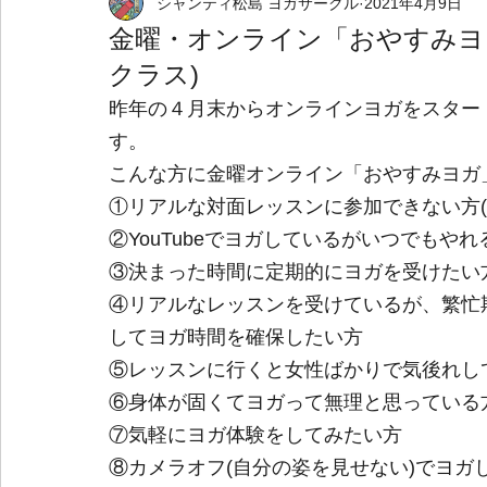
シャンティ松島 ヨガサークル
2021年4月9日
野外イベント
個人出張ヨガサービス
金曜・オンライン「おやすみヨ
クラス)
昨年の４月末からオンラインヨガをスター
す。
こんな方に金曜オンライン「おやすみヨガ」
①リアルな対面レッスンに参加できない方
②YouTubeでヨガしているがいつでもや
③決まった時間に定期的にヨガを受けたい
④リアルなレッスンを受けているが、繁忙
してヨガ時間を確保したい方
⑤レッスンに行くと女性ばかりで気後れし
⑥身体が固くてヨガって無理と思っている
⑦気軽にヨガ体験をしてみたい方
⑧カメラオフ(自分の姿を見せない)でヨ