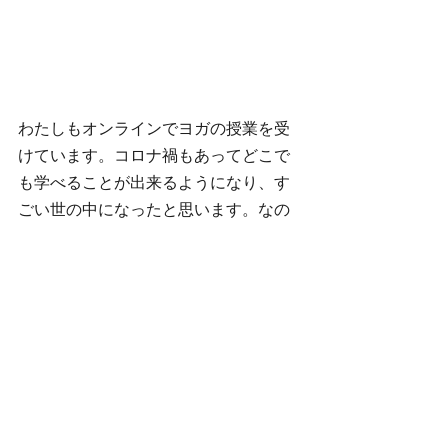
わたしもオンラインでヨガの授業を受
けています。コロナ禍もあってどこで
も学べることが出来るようになり、す
ごい世の中になったと思います。なの
でリアルで先生とお会いできるのが本
当に貴重な時間に感じるようになりま
した。＃コロナ禍で学んだこと　＃コ
ロナ禍の過ごし方
blog