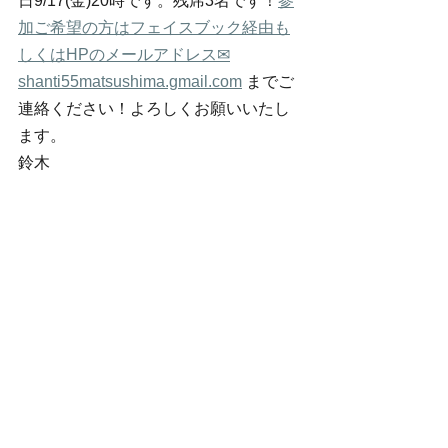
日9/17(金)20時です。残席3名です！
参
加ご希望の方はフェイスブック経由も
しくはHPのメールアドレス✉
shanti55matsushima.gmail.com
 までご
連絡ください！よろしくお願いいたし
ます。
鈴木