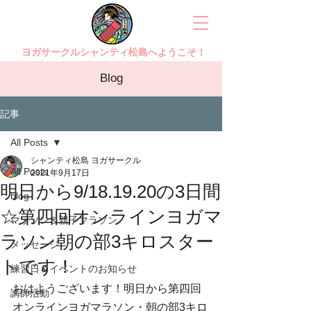
ヨガサークルシャンティ松島へようこそ！
Blog
記事
All Posts
シャンティ松島 ヨガサークル
All Posts
2021年9月17日
明日から9/18.19.20の3日間
blog
☆第四回オンラインヨガマ
マラソン＆親子マラソン
ラソン朝の部3キロスター
メッセージ
トです！
練習日＆イベントのお知らせ
おはようございます！明日から第四回
講師活動
オンラインヨガマラソン・朝の部3キロ