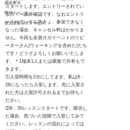
連絡事項
スタートします。エントリーされてい
野外イベント
る方々へ最終確認です。なおエントリ
ーされていても急きょ、参加できなく
個人出張ヨガサービス
なった場合、キャンセル料はかかりま
せん。今回も全員ヨガイベントのリピ
ーターさん(ウォーキングを含めた)たち
です！どうぞよろしくお願いいたしま
す。＊1端末1人または家族で共有もで
きます。
①入室時間を2分にしてます。私は6：
28になったら入室します。先に入室さ
れた方は入室許可されるまでお待ちく
ださい。
②6：30レッスンスタートです。寝坊し
た場合、気づいた段階で入室してみて
ください。レッスンの流れによっては