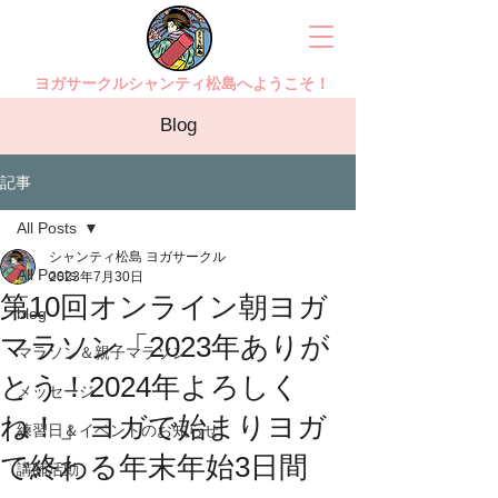
ヨガサークルシャンティ松島へようこそ！
Blog
記事
All Posts
シャンティ松島 ヨガサークル
All Posts
2023年7月30日
第10回オンライン朝ヨガ
blog
マラソン「2023年ありが
マラソン＆親子マラソン
とう！2024年よろしく
メッセージ
ね！」ヨガで始まりヨガ
練習日＆イベントのお知らせ
で終わる年末年始3日間
講師活動