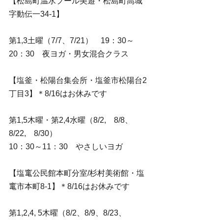
【松島町温水プール美遊・松島町高城
字動伝一34-1】
第1,3土曜（7/7、7/21）　19：30～
20：30　夜ヨガ・男女混合クラス
【塩釜・松陽台集会所・塩釜市松陽台2
丁目3】＊8/16はお休みです
第1,5木曜・第2,4水曜（8/2,　8/8、
8/22,　8/30）
10：30～11：30　やさしいヨガ
【塩竃公民館本町分室/杉村美術館・塩
竃市本町8-1】＊8/16はお休みです
第1,2,4, 5木曜（8/2、8/9、8/23、