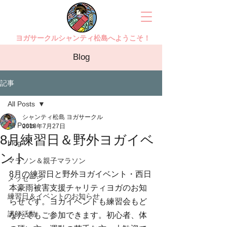
ヨガサークルシャンティ松島へようこそ！
Blog
記事
All Posts
シャンティ松島 ヨガサークル
All Posts
2018年7月27日
8月練習日＆野外ヨガイベ
blog
ント
マラソン＆親子マラソン
8月の練習日と野外ヨガイベント・西日
メッセージ
本豪雨被害支援チャリティヨガのお知
練習日＆イベントのお知らせ
らせです。ヨガイベントも練習会もど
講師活動
なたでもご参加できます。初心者、体