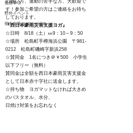
の硬い方、運動の苦手な方、大歓迎で
連絡事項
す！参加ご希望の方はご連絡をお待ち
野外イベント
しております。
個人出張ヨガサービス
『西日本豪雨災害支援ヨガ』
☆日時　8/18（土）㏂9：10～9：50
☆場所　松島町手樽海浜公園　〒981-
0212　松島町磯崎字新浜258
☆賛同金　1名につき＠￥500　小学生
以下フリー（無料）
賛同金は全額を西日本豪雨災害支援金
として日本赤十字社に送金します。
☆持ち物　ヨガマットなければ大きめ
のバスタオル、水分、
日焼け対策をお忘れなく