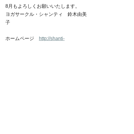
8月もよろしくお願いいたします。
ヨガサークル・シャンティ　鈴木由美
子
ホームページ　
http://shanti-
matsushima.com/
フェイスブック　
https://www.facebook.com/yumiko.suzu
ki.shanti
サークルフェイスブック　
https://www.facebook.com/shanti.matsu
shima/
練習日＆イベントのお知らせ