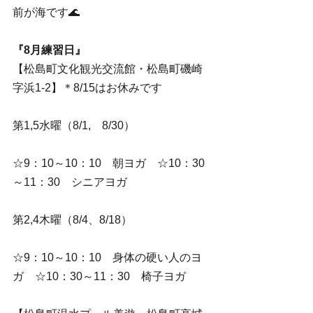
前が海です🌊
『8月練習日』
【松島町文化観光交流館・松島町磯崎
字浜1-2】＊8/15はお休みです
第1,5水曜（8/1,　8/30）
☆9：10～10：10　朝ヨガ　☆10：30
～11：30　シニアヨガ
第2,4木曜（8/4、8/18）
☆9：10～10：10　身体の硬い人のヨ
ガ　☆10：30～11：30　椅子ヨガ