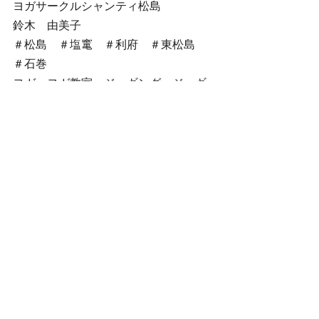
ヨガサークルシャンティ松島
鈴木　由美子
＃松島　＃塩竃　＃利府　＃東松島　
＃石巻
ヨガ　ヨガ教室　ジョギング　ジョギ
ング教室
ウォーキング　ウォーキング教室
練習日＆イベントのお知らせ
すべて表示
最新記事