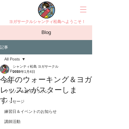
ヨガサークルシャンティ松島へようこそ！
Blog
記事
All Posts
シャンティ松島 ヨガサークル
All Posts
2019年1月4日
今年のウォーキング＆ヨガ
blog
レッスンがスターしま
マラソン＆親子マラソン
す！
メッセージ
練習日＆イベントのお知らせ
講師活動