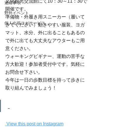
文化観光交流館にて10：30～11：30で
連絡事項
開催です。
野外イベント
準備物・外履き用スニーカー（履いて
個人出張ヨガサービス
きてください）動きやすい服装、ヨガ
マット、水分、外に出ることもあるの
で外に出ても大丈夫なアウターもご用
意ください。
ウォーキングビギナー、運動の苦手な
方大歓迎！参加者受付中です。気軽に
お問合せ下さい。
今年は一日の歩数目標を持って歩きに
取り組んでみましょう！
 View this post on Instagram