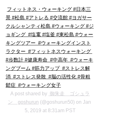
フィットネス・ウォーキング #日本三
景 #松島 #アトレる #交流館 #ヨガサー
クルシャンティ松島 #ウォーキング #ジ
ョギング  #塩竃 #塩釜 #東松島 #ウォー
キングツアー  #ウォーキングインスト
ラクター  #フィットネスウォーキング 
#歩数計 #健康寿命  #中高年  #ウォーキ
ングブーム #筋力アップ  #ストレス解
消  #ストレス発散  #脳の活性化 #骨粗
鬆症  #ウォーキング女子
A post shared by 
 御朱走　ゴシュラ
ン　goshurun
 (@goshurun50) on Jan 
5, 2019 at 8:31am PST