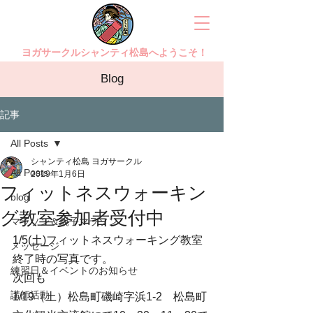
ヨガサークルシャンティ松島へようこそ！
Blog
記事
All Posts
シャンティ松島 ヨガサークル
All Posts
2019年1月6日
フィットネスウォーキン
blog
グ教室参加者受付中
マラソン＆親子マラソン
1/5(土)フィットネスウォーキング教室
メッセージ
終了時の写真です。
練習日＆イベントのお知らせ
次回も
講師活動
1/19（土）松島町磯崎字浜1-2　松島町