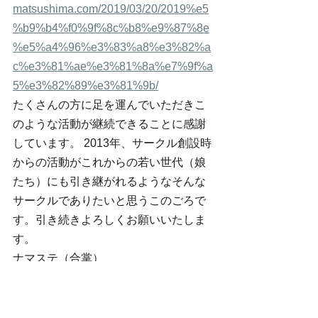
matsushima.com/2019/03/20/2019%e5
%b9%b4%f0%9f%8c%b8%e9%87%8e
%e5%a4%96%e3%83%a8%e3%82%a
c%e3%81%ae%e3%81%8a%e7%9f%a
5%e3%82%89%e3%81%9b/
たくさんの方に足を運んでいただきこ
のような活動が継続できることに感謝
しています。 2013年、サークル創設時
からの活動がこれからの若い世代（娘
たち）にも引き継がれるようなそんな
サークルでありたいと思うこのごろで
す。引き続きよろしくお願いいたしま
す。
ナマステ（合掌）
ヨガサークル・シャンティ松島　鈴木
由美子