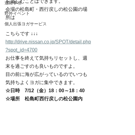
を楽しむことはできます。
連絡事項
会場の松島町・西行戻しの松公園の場
野外イベント
所は
個人出張ヨガサービス
こちらです ↓↓↓
http://drive.nissan.co.jp/SPOT/detail.php
?spot_id=4700
お仕事を終えて気持ちリセットし、週
末を過ごすのも良いものですよ。
目の前に海が広がっているのでいつも
気持ちよくヨガに集中できます。
☆日時　7/12（金）18：00～18：40
☆場所　松島町西行戻しの松公園内