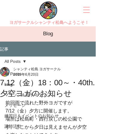
ヨガサークルシャンティ松島へようこそ！
Blog
記事
All Posts
シャンティ松島 ヨガサークル
All Posts
2019年6月20日
7.12（金）18：00～・40th.
blog
夕空ヨガのお知らせ
マラソン＆親子マラソン
前回雨で流れた野外ヨガですが
メッセージ
7/12（金）夕方に開催します。
練習日＆イベントのお知らせ
場所は松島町・西行戻しの松公園で
講師活動
す。ここから夕日は見えませんが夕空